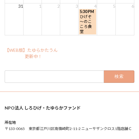
31
1
2
3
4
5
6
金
5:30 PM
曜
ひげぞ
日,
～のこ
9
ころ食
月
堂
4th
2026
【WEB版】たゆらかたうん
更新中！
検
索:
NPO法人 しろひげ・たゆらかファンド
所在地
〒133-0065 東京都江戸川区南篠崎町2-11-2 ニューサザンクロス1階店舗Ｃ