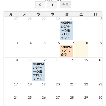
今日
月
火
水
木
金
土
日
27
28
29
30
31
1
2
金
4:00 PM
曜
ひげぞ
日,
～の畑
7
プロジ
月
ェクト
31st
3
4
5
6
7
8
9
2026
金
5:30 PM
曜
子ども
日,
食堂
8
10
11
12
13
14
15
16
月
水
4:00 PM
7th
曜
ひげぞ
2026
日,
～の畑
8
プロジ
月
ェクト
12th
17
18
19
20
21
22
23
2026
24
25
26
27
28
29
30