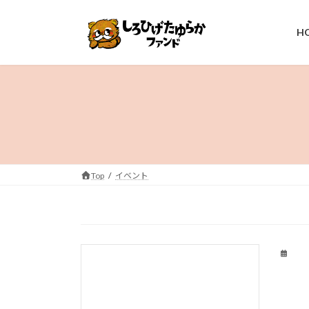
コ
ナ
ン
ビ
H
テ
ゲ
ン
ー
ツ
シ
へ
ョ
ス
ン
キ
に
ッ
移
プ
動
Top
イベント