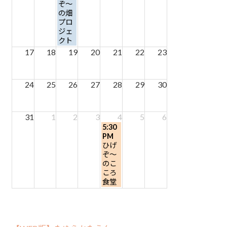
8
ぞ～
月
の畑
12th
プロ
2026
ジェ
クト
17
18
19
20
21
22
23
24
25
26
27
28
29
30
31
1
2
3
4
5
6
金
5:30
曜
PM
日,
ひげ
9
ぞ～
月
のこ
4th
ころ
2026
食堂