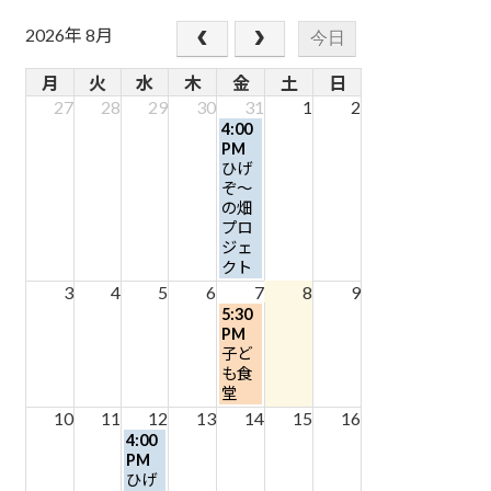
2026年 8月
今日
月
火
水
木
金
土
日
27
28
29
30
31
1
2
金
4:00
曜
PM
日,
ひげ
7
ぞ～
月
の畑
31st
プロ
2026
ジェ
クト
3
4
5
6
7
8
9
金
5:30
曜
PM
日,
子ど
8
も食
月
堂
7th
10
11
12
13
14
15
16
2026
水
4:00
曜
PM
日,
ひげ