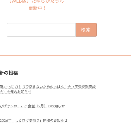
【WEB版】たゆらかたうん
更新中！
検
索:
新の投稿
第4・5回 ひとりで抱えないためのおはなし会（不登校親座談
会）開催のお知らせ
ひげぞ～のこころ食堂（9月）のお知らせ
2026年「しろひげ夏祭り」開催のお知らせ